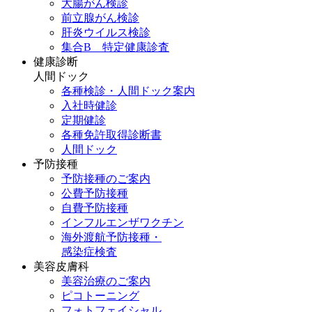
大腸がん検診
前立腺がん検診
肝炎ウイルス検診
集合B 特定健康診査
健康診断
人間ドック
各種検診・人間ドック案内
入社時健診
定期健診
各種免許取得診断書
人間ドック
予防接種
予防接種のご案内
公費予防接種
自費予防接種
インフルエンザワクチン
海外渡航予防接種・
感染症検査
美容皮膚科
美容治療のご案内
ピコトーニング
フォトフェイシャル