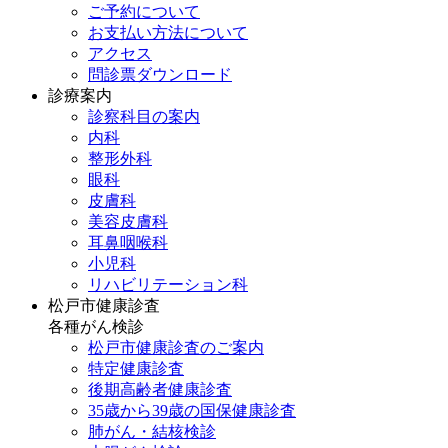
ご予約について
お支払い方法について
アクセス
問診票ダウンロード
診療案内
診察科目の案内
内科
整形外科
眼科
皮膚科
美容皮膚科
耳鼻咽喉科
小児科
リハビリテーション科
松戸市健康診査
各種がん検診
松戸市健康診査のご案内
特定健康診査
後期高齢者健康診査
35歳から39歳の国保健康診査
肺がん・結核検診