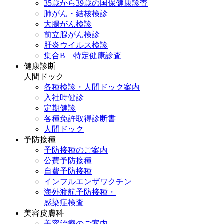
35歳から39歳の国保健康診査
肺がん・結核検診
大腸がん検診
前立腺がん検診
肝炎ウイルス検診
集合B 特定健康診査
健康診断
人間ドック
各種検診・人間ドック案内
入社時健診
定期健診
各種免許取得診断書
人間ドック
予防接種
予防接種のご案内
公費予防接種
自費予防接種
インフルエンザワクチン
海外渡航予防接種・
感染症検査
美容皮膚科
美容治療のご案内