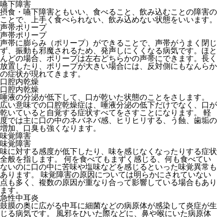
嚥下障害
摂食・嚥下障害ともいい、食べること、飲み込むことの障害の
ことで、上手く食べられない、飲み込めない状態をいいます。
声帯ポリープ
声帯ポリープ
声帯に膨らみ（ポリープ）ができることで、声帯がうまく閉じ
ず、振動も邪魔されるため、発声しにくくなる病気です。ほと
んどの場合、ポリープは左右どちらかの声帯にできます。長く
放置したり、ポリープが大きい場合には、反対側にもなんらか
の症状が現れてきます。
口腔内乾燥
口腔内乾燥
唾液の分泌が低下して、口が乾いた状態のことをさします。
広い意味での口腔乾燥症は、唾液分泌の低下だけでなく、口が
乾いていると自覚する症状すべてをさすことになります。 軽
度では主に口の中のネバネバ感、ヒリヒリする、う蝕、歯垢の
増加、口臭も強くなります。
味覚障害
味覚障害
味に対する感度が低下したり、味を感じなくなったりする症状
全般を指します。 何を食べてもまずく感じる、何も食べてい
ないのに口の中に苦味や塩味などを感じるといった味覚異常も
あります。 味覚障害の原因については明らかにされていない
点も多く、複数の原因が重なり合って影響している場合もあり
ます。
急性中耳炎
鼓膜の奥に広がる中耳に細菌などの病原体が感染して炎症が生
じる病気です。 風邪をひいた際などに、鼻や喉にいた病原体