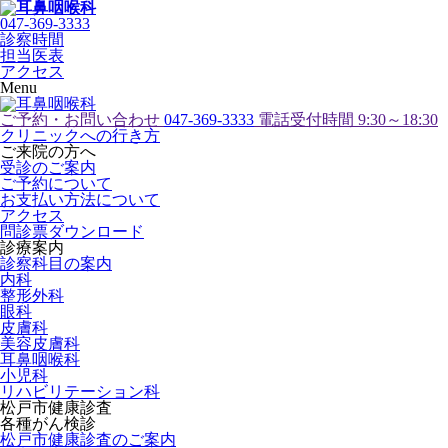
047-369-3333
診察時間
担当医表
アクセス
Menu
ご予約・お問い合わせ
047-369-3333
電話受付時間 9:30～18:30
クリニックへの行き方
ご来院の方へ
受診のご案内
ご予約について
お支払い方法について
アクセス
問診票ダウンロード
診療案内
診察科目の案内
内科
整形外科
眼科
皮膚科
美容皮膚科
耳鼻咽喉科
小児科
リハビリテーション科
松戸市健康診査
各種がん検診
松戸市健康診査のご案内