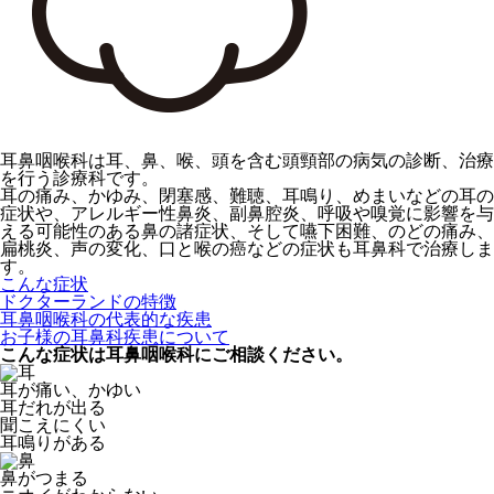
耳鼻咽喉科は耳、鼻、喉、頭を含む頭頸部の病気の診断、治療
を行う診療科です。
耳の痛み、かゆみ、閉塞感、難聴、耳鳴り、めまいなどの耳の
症状や、アレルギー性鼻炎、副鼻腔炎、呼吸や嗅覚に影響を与
える可能性のある鼻の諸症状、そして嚥下困難、のどの痛み、
扁桃炎、声の変化、口と喉の癌などの症状も耳鼻科で治療しま
す。
こんな症状
ドクターランドの特徴
耳鼻咽喉科の代表的な疾患
お子様の耳鼻科疾患について
こんな症状は耳鼻咽喉科にご相談ください。
耳が痛い、かゆい
耳だれが出る
聞こえにくい
耳鳴りがある
鼻がつまる