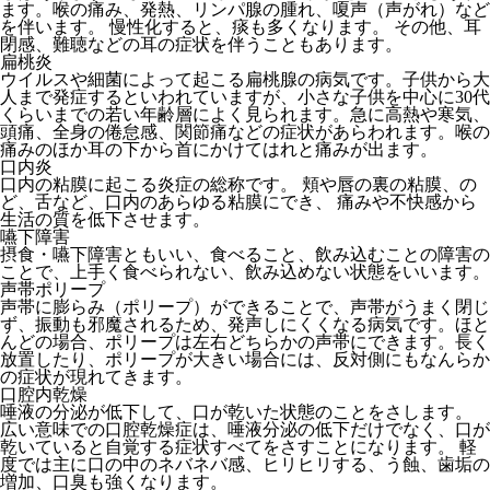
ます。喉の痛み、発熱、リンパ腺の腫れ、嗄声（声がれ）など
を伴います。 慢性化すると、痰も多くなります。 その他、耳
閉感、難聴などの耳の症状を伴うこともあります。
扁桃炎
ウイルスや細菌によって起こる扁桃腺の病気です。子供から大
人まで発症するといわれていますが、小さな子供を中心に30代
くらいまでの若い年齢層によく見られます。急に高熱や寒気、
頭痛、全身の倦怠感、関節痛などの症状があらわれます。喉の
痛みのほか耳の下から首にかけてはれと痛みが出ます。
口内炎
口内の粘膜に起こる炎症の総称です。 頬や唇の裏の粘膜、の
ど、舌など、口内のあらゆる粘膜にでき、 痛みや不快感から
生活の質を低下させます。
嚥下障害
摂食・嚥下障害ともいい、食べること、飲み込むことの障害の
ことで、上手く食べられない、飲み込めない状態をいいます。
声帯ポリープ
声帯に膨らみ（ポリープ）ができることで、声帯がうまく閉じ
ず、振動も邪魔されるため、発声しにくくなる病気です。ほと
んどの場合、ポリープは左右どちらかの声帯にできます。長く
放置したり、ポリープが大きい場合には、反対側にもなんらか
の症状が現れてきます。
口腔内乾燥
唾液の分泌が低下して、口が乾いた状態のことをさします。
広い意味での口腔乾燥症は、唾液分泌の低下だけでなく、口が
乾いていると自覚する症状すべてをさすことになります。 軽
度では主に口の中のネバネバ感、ヒリヒリする、う蝕、歯垢の
増加、口臭も強くなります。