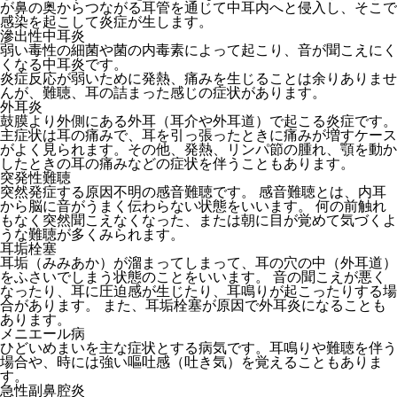
が鼻の奥からつながる耳管を通じて中耳内へと侵入し、そこで
感染を起こして炎症が生します。
滲出性中耳炎
弱い毒性の細菌や菌の内毒素によって起こり、音が聞こえにく
くなる中耳炎です。
炎症反応が弱いために発熱、痛みを生じることは余りありませ
んが、難聴、耳の詰まった感じの症状があります。
外耳炎
鼓膜より外側にある外耳（耳介や外耳道）で起こる炎症です。
主症状は耳の痛みで、耳を引っ張ったときに痛みが増すケース
がよく見られます。その他、発熱、リンパ節の腫れ、顎を動か
したときの耳の痛みなどの症状を伴うこともあります。
突発性難聴
突然発症する原因不明の感音難聴です。 感音難聴とは、内耳
から脳に音がうまく伝わらない状態をいいます。 何の前触れ
もなく突然聞こえなくなった、または朝に目が覚めて気づくよ
うな難聴が多くみられます。
耳垢栓塞
耳垢（みみあか）が溜まってしまって、耳の穴の中（外耳道）
をふさいでしまう状態のことをいいます。 音の聞こえが悪く
なったり、耳に圧迫感が生じたり、耳鳴りが起こったりする場
合があります。 また、耳垢栓塞が原因で外耳炎になることも
あります。
メニエール病
ひどいめまいを主な症状とする病気です。耳鳴りや難聴を伴う
場合や、時には強い嘔吐感（吐き気）を覚えることもありま
す。
急性副鼻腔炎