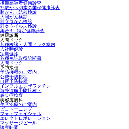
後期高齢者健康診査
35歳から39歳の国保健康診査
肺がん・結核検診
大腸がん検診
前立腺がん検診
肝炎ウイルス検診
集合B 特定健康診査
健康診断
人間ドック
各種検診・人間ドック案内
入社時健診
定期健診
各種免許取得診断書
人間ドック
予防接種
予防接種のご案内
公費予防接種
自費予防接種
インフルエンザワクチン
海外渡航予防接種・
感染症検査
美容皮膚科
美容治療のご案内
ピコトーニング
フォトフェイシャル
エレクトロポレーション
マッサージピール
診察時間