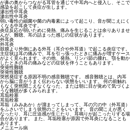
が鼻の奥からつながる耳管を通じて中耳内へと侵入し、そこで
感染を起こして炎症が生します。
滲出性中耳炎
滲出性中耳炎
弱い毒性の細菌や菌の内毒素によって起こり、音が聞こえにく
くなる中耳炎です。
炎症反応が弱いために発熱、痛みを生じることは余りありませ
んが、難聴、耳の詰まった感じの症状があります。
外耳炎
外耳炎
鼓膜より外側にある外耳（耳介や外耳道）で起こる炎症です。
主症状は耳の痛みで、耳を引っ張ったときに痛みが増すケース
がよく見られます。その他、発熱、リンパ節の腫れ、顎を動か
したときの耳の痛みなどの症状を伴うこともあります。
突発性難聴
突発性難聴
突然発症する原因不明の感音難聴です。 感音難聴とは、内耳
から脳に音がうまく伝わらない状態をいいます。 何の前触れ
もなく突然聞こえなくなった、または朝に目が覚めて気づくよ
うな難聴が多くみられます。
耳垢栓塞
耳垢栓塞
耳垢（みみあか）が溜まってしまって、耳の穴の中（外耳道）
をふさいでしまう状態のことをいいます。 音の聞こえが悪く
なったり、耳に圧迫感が生じたり、耳鳴りが起こったりする場
合があります。 また、耳垢栓塞が原因で外耳炎になることも
あります。
メニエール病