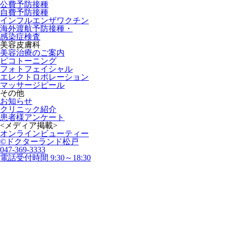
公費予防接種
自費予防接種
インフルエンザワクチン
海外渡航予防接種・
感染症検査
美容皮膚科
美容治療のご案内
ピコトーニング
フォトフェイシャル
エレクトロポレーション
マッサージピール
その他
お知らせ
クリニック紹介
患者様アンケート
<メディア掲載>
オンラインビューティー
©ドクターランド松戸
047-369-3333
電話受付時間 9:30～18:30