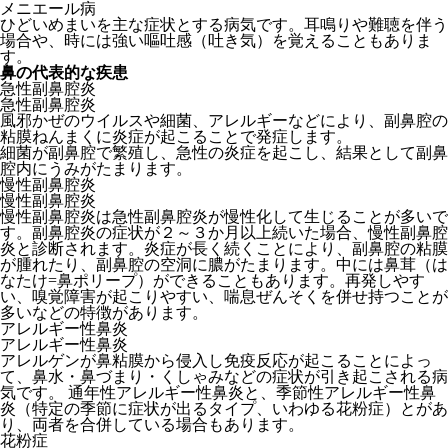
メニエール病
ひどいめまいを主な症状とする病気です。耳鳴りや難聴を伴う
場合や、時には強い嘔吐感（吐き気）を覚えることもありま
す。
鼻の代表的な疾患
急性副鼻腔炎
急性副鼻腔炎
風邪かぜのウイルスや細菌、アレルギーなどにより、副鼻腔の
粘膜ねんまくに炎症が起こることで発症します。
細菌が副鼻腔で繁殖し、急性の炎症を起こし、結果として副鼻
腔内にうみがたまります。
慢性副鼻腔炎
慢性副鼻腔炎
慢性副鼻腔炎は急性副鼻腔炎が慢性化して生じることが多いで
す。副鼻腔炎の症状が２～３か月以上続いた場合、慢性副鼻腔
炎と診断されます。炎症が長く続くことにより、副鼻腔の粘膜
が腫れたり、副鼻腔の空洞に膿がたまります。中には鼻茸（は
なたけ=鼻ポリープ）ができることもあります。再発しやす
い、嗅覚障害が起こりやすい、喘息ぜんそくを併せ持つことが
多いなどの特徴があります。
アレルギー性鼻炎
アレルギー性鼻炎
アレルゲンが鼻粘膜から侵入し免疫反応が起こることによっ
て、鼻水・鼻づまり・くしゃみなどの症状が引き起こされる病
気です。 通年性アレルギー性鼻炎と、季節性アレルギー性鼻
炎（特定の季節に症状が出るタイプ、いわゆる花粉症）とがあ
り、両者を合併している場合もあります。
花粉症