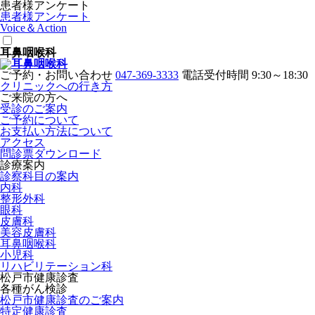
患者様アンケート
患者様アンケート
Voice＆Action
耳鼻咽喉科
ご予約・お問い合わせ
047-369-3333
電話受付時間 9:30～18:30
クリニックへの行き方
ご来院の方へ
受診のご案内
ご予約について
お支払い方法について
アクセス
問診票ダウンロード
診療案内
診察科目の案内
内科
整形外科
眼科
皮膚科
美容皮膚科
耳鼻咽喉科
小児科
リハビリテーション科
松戸市健康診査
各種がん検診
松戸市健康診査のご案内
特定健康診査