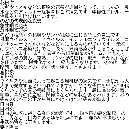
花粉症
スギやヒノキなどの植物の花粉が原因となって、くしゃみ・鼻
水などのアレルギー症状を起こす病気です。季節性アレルギー
性鼻炎とも呼ばれています。
のどの代表的な疾患
急性咽喉頭炎
急性咽喉頭炎
のど（咽頭）の粘膜やリンパ組織に生じる急性の炎症です。
風邪ウイルス（アデノウイルス、インフルエンザウイルス、コ
クサッキーウイルスなどなど）によるものが多いです。 最初
はウイルス感染だけでも、後々、細菌感染が生じることもしば
しばあります。 また、最初から細菌感染が起こることもあり
ます。喉の痛み、発熱、リンパ腺の腫れ、嗄声（声がれ）など
を伴います。 慢性化すると、痰も多くなります。 その他、耳
閉感、難聴などの耳の症状を伴うこともあります。
扁桃炎
扁桃炎
ウイルスや細菌によって起こる扁桃腺の病気です。子供から大
人まで発症するといわれていますが、小さな子供を中心に30代
くらいまでの若い年齢層によく見られます。急に高熱や寒気、
頭痛、全身の倦怠感、関節痛などの症状があらわれます。喉の
痛みのほか耳の下から首にかけてはれと痛みが出ます。
口内炎
口内炎
口内の粘膜に起こる炎症の総称です。 頬や唇の裏の粘膜、の
ど、舌など、口内のあらゆる粘膜にでき、 痛みや不快感から
生活の質を低下させます。
嚥下障害