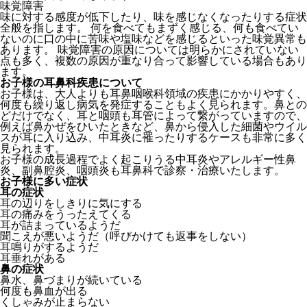
味覚障害
味に対する感度が低下したり、味を感じなくなったりする症状
全般を指します。 何を食べてもまずく感じる、何も食べてい
ないのに口の中に苦味や塩味などを感じるといった味覚異常も
あります。 味覚障害の原因については明らかにされていない
点も多く、複数の原因が重なり合って影響している場合もあり
ます。
お子様の耳鼻科疾患について
お子様は、大人よりも耳鼻咽喉科領域の疾患にかかりやすく、
何度も繰り返し病気を発症することもよく見られます。鼻との
どだけでなく、耳と咽頭も耳管によって繋がっていますので、
例えば鼻かぜをひいたときなど、鼻から侵入した細菌やウイル
スが耳に入り込み、中耳炎に罹ったりするケースも非常に多く
見られます。
お子様の成長過程でよく起こりうる中耳炎やアレルギー性鼻
炎、副鼻腔炎、咽頭炎も耳鼻科で診察・治療いたします。
お子様に多い症状
耳の症状
耳の辺りをしきりに気にする
耳の痛みをうったえてくる
耳が詰まっているようだ
聞こえが悪いようだ（呼びかけても返事をしない）
耳鳴りがするようだ
耳垂れがある
鼻の症状
鼻水、鼻づまりが続いている
何度も鼻血が出る
くしゃみが止まらない