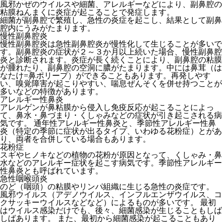
風邪かぜのウイルスや細菌、アレルギーなどにより、副鼻腔の
粘膜ねんまくに炎症が起こることで発症します。
細菌が副鼻腔で繁殖し、急性の炎症を起こし、結果として副鼻
腔内にうみがたまります。
慢性副鼻腔炎
慢性副鼻腔炎は急性副鼻腔炎が慢性化して生じることが多いで
す。副鼻腔炎の症状が２～３か月以上続いた場合、慢性副鼻腔
炎と診断されます。炎症が長く続くことにより、副鼻腔の粘膜
が腫れたり、副鼻腔の空洞に膿がたまります。中には鼻茸（は
なたけ=鼻ポリープ）ができることもあります。再発しやす
い、嗅覚障害が起こりやすい、喘息ぜんそくを併せ持つことが
多いなどの特徴があります。
アレルギー性鼻炎
アレルゲンが鼻粘膜から侵入し免疫反応が起こることによっ
て、鼻水・鼻づまり・くしゃみなどの症状が引き起こされる病
気です。 通年性アレルギー性鼻炎と、季節性アレルギー性鼻
炎（特定の季節に症状が出るタイプ、いわゆる花粉症）とがあ
り、両者を合併している場合もあります。
花粉症
スギやヒノキなどの植物の花粉が原因となって、くしゃみ・鼻
水などのアレルギー症状を起こす病気です。季節性アレルギー
性鼻炎とも呼ばれています。
急性咽喉頭炎
のど（咽頭）の粘膜やリンパ組織に生じる急性の炎症です。
風邪ウイルス（アデノウイルス、インフルエンザウイルス、コ
クサッキーウイルスなどなど）によるものが多いです。 最初
はウイルス感染だけでも、後々、細菌感染が生じることもしば
しばあります。 また、最初から細菌感染が起こることもあり