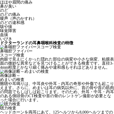
ほほや眉間の痛み
鼻が臭い
のど
のどの痛み
嗄声（声のかすれ）
のどの違和感
咳や痰
味覚障害
血痰
いびき
ドクターランドの耳鼻咽喉科検査の特徴
鼻咽腔ファイバー
スコープ検査
肉眼で見えにくかった隠れた部位の病変や小さな病変、粘膜表
面の微妙な異常などを見つけることができる検査です。直径3-
4mm程度とかなり細く痛みや違和感もそれほどありません。
画像診断～
めまいの検査
難聴や耳鳴りは、中耳炎や外耳・内耳の奇形や外傷でも起こり
えます。さらに、めまいは耳の病気以外に、首の骨や首の筋肉
の問題でもしばしば起こります。そのため、外耳・中耳・内耳
のある側頭骨のCT検査や首の骨のレントゲン撮影が必要とな
った場合に行います。
聴力検査
ヘッドホーンを両耳にあて、125ヘルツから8,000ヘルツまでの