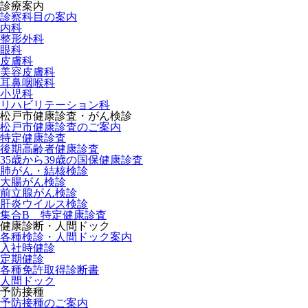
診療案内
診察科目の案内
内科
整形外科
眼科
皮膚科
美容皮膚科
耳鼻咽喉科
小児科
リハビリテーション科
松戸市健康診査・がん検診
松戸市健康診査のご案内
特定健康診査
後期高齢者健康診査
35歳から39歳の国保健康診査
肺がん・結核検診
大腸がん検診
前立腺がん検診
肝炎ウイルス検診
集合B 特定健康診査
健康診断・人間ドック
各種検診・人間ドック案内
入社時健診
定期健診
各種免許取得診断書
人間ドック
予防接種
予防接種のご案内