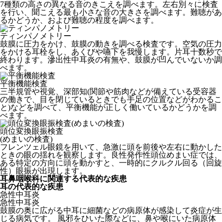
7種類の高さの異なる音のきこえを調べます。左右別々に検査
を行い、聞こえる最も小さな音の大きさを調べます。難聴があ
るかどうか、および難聴の程度を調べます。
ティンパノメトリー
鼓膜に圧力をかけ、鼓膜の動きを調べる検査です。空気の圧力
をかける耳栓をし、あくびや嚥下を我慢します。片耳十数秒で
終わります。滲出性中耳炎の有無や、鼓膜が凹んでいないか調
べます。
平衡機能検査
三半規管や視覚、深部知(関節や筋肉などが備えている受容器
の働きで、目を閉じているときでも手足の位置などがわかるこ
と)などを調べて、平衡機能が正しく働いているかどうかを調
べます。
頭位変換眼振検査
(めまいの検査)
フレンツェル眼鏡を用いて、急激に頭を前後や左右に動かした
ときの眼の揺れを観察します。良性発作性頭位めまい症では、
ある特定の方向に頭を動かすと、一時的にクルクル回る（回旋
性）眼振が出現します。
耳鼻咽喉科に関連する代表的な疾患
耳の代表的な疾患
急性中耳炎
急性中耳炎
鼓膜の奥に広がる中耳に細菌などの病原体が感染して炎症が生
じる病気です。 風邪をひいた際などに、鼻や喉にいた病原体