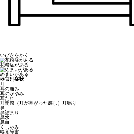
いびきをかく
花粉症がある
めまいがある
器官別症状
耳
耳の痛み
耳のかゆみ
耳だれ
耳閉感（耳が塞がった感じ）耳鳴り
鼻
鼻詰まり
鼻水
鼻血
くしゃみ
嗅覚障害