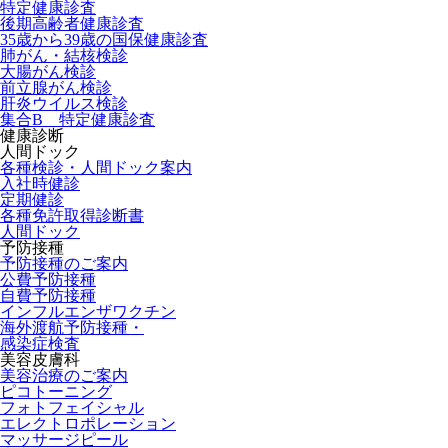
特定健康診査
後期高齢者健康診査
35歳から39歳の国保健康診査
肺がん・結核検診
大腸がん検診
前立腺がん検診
肝炎ウイルス検診
集合B 特定健康診査
健康診断
人間ドック
各種検診・人間ドック案内
入社時健診
定期健診
各種免許取得診断書
人間ドック
予防接種
予防接種のご案内
公費予防接種
自費予防接種
インフルエンザワクチン
海外渡航予防接種・
感染症検査
美容皮膚科
美容治療のご案内
ピコトーニング
フォトフェイシャル
エレクトロポレーション
マッサージピール