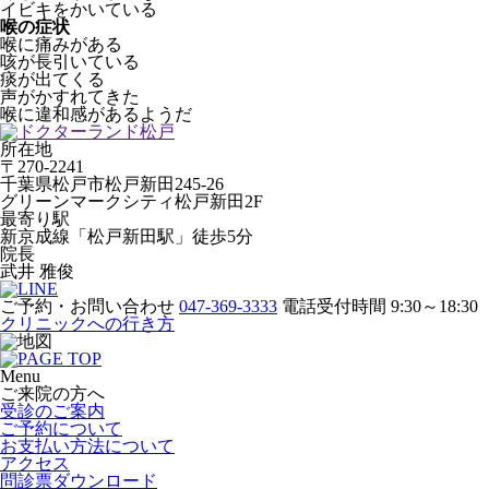
イビキをかいている
喉の症状
喉に痛みがある
咳が長引いている
痰が出てくる
声がかすれてきた
喉に違和感があるようだ
所在地
〒270-2241
千葉県松戸市松戸新田245-26
グリーンマークシティ松戸新田2F
最寄り駅
新京成線「松戸新田駅」徒歩5分
院長
武井 雅俊
ご予約・お問い合わせ
047-369-3333
電話受付時間 9:30～18:30
クリニックへの行き方
Menu
ご来院の方へ
受診のご案内
ご予約について
お支払い方法について
アクセス
問診票ダウンロード