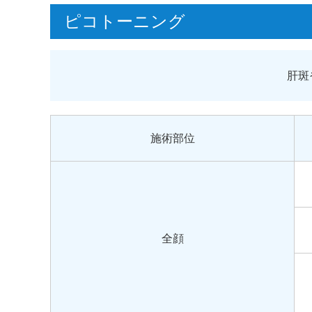
ピコトーニング
肝斑
施術部位
全顔